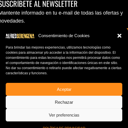
SUSCRÍBETE AL NEWSLETTER
Mantente informado en tu e-mail de todas las ofertas y
novedades.
Consentimiento de Cookies
Para brindar las mejores experiencias, utilizamos tecnologías como
cookies para almacenar y/o acceder a la información del dispositivo.
El
consentimiento para estas tecnologías nos permitirá procesar datos como
el comportamiento de navegación o identificaciones únicas en este sitio.
No dar su consentimiento o retirarlo puede afectar negativamente a ciertas
características y funciones.
SUBSCRIBE TO NEWSLETTER
Aceptar
Stay in update in your email of all offers and news.
mailpoet_form id="1"]
Rechazar
ALFRED BERENGENA
2020 All Rights Reserved.
Ver preferencias
0