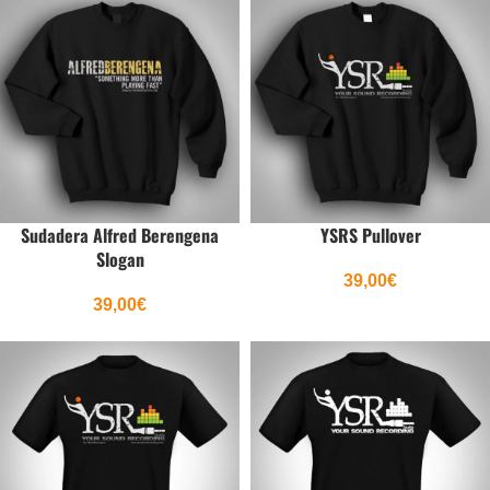
Sudadera Alfred Berengena
YSRS Pullover
Slogan
39,00
€
39,00
€