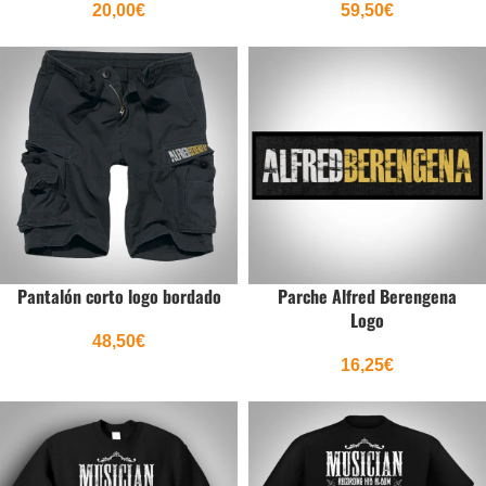
20,00
€
59,50
€
Pantalón corto logo bordado
Parche Alfred Berengena
Logo
48,50
€
16,25
€