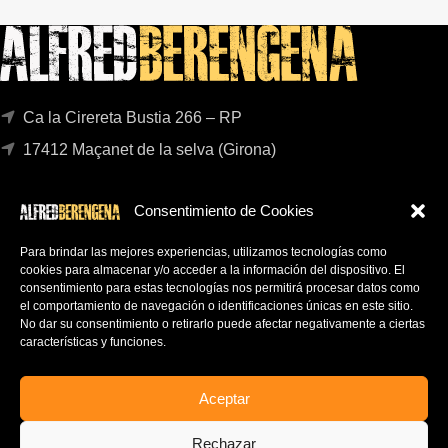
Ca la Cirereta Bustia 266 – RP
17412 Maçanet de la selva (Girona)
FAQs
Consentimiento de Cookies
POLÍTICA DE PRIVACIDAD
AVISO LEGAL
Para brindar las mejores experiencias, utilizamos tecnologías como
cookies para almacenar y/o acceder a la información del dispositivo.
El
CONTACTO
consentimiento para estas tecnologías nos permitirá procesar datos como
el comportamiento de navegación o identificaciones únicas en este sitio.
SUSCRÍBETE AL NEWSLETTER
No dar su consentimiento o retirarlo puede afectar negativamente a ciertas
características y funciones.
Mantente informado en tu e-mail de todas las ofertas y
novedades.
Aceptar
Rechazar