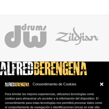
Consentimiento de Cookies
Ca la Cirereta Bustia 266 – RP
17412 Maçanet de la selva (Girona)
Para brindar las mejores experiencias, utilizamos tecnologías como
cookies para almacenar y/o acceder a la información del dispositivo.
El
consentimiento para estas tecnologías nos permitirá procesar datos como
FAQs
el comportamiento de navegación o identificaciones únicas en este sitio.