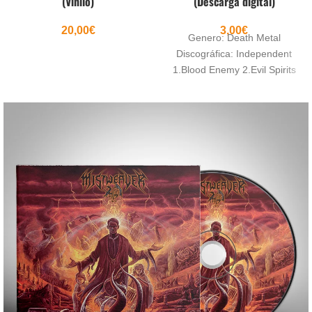
(Vinilo)
(Descarga digital)
20,00
€
3,00
€
Genero: Death Metal
Discográfica: Independent
1.Blood Enemy 2.Evil Spirits