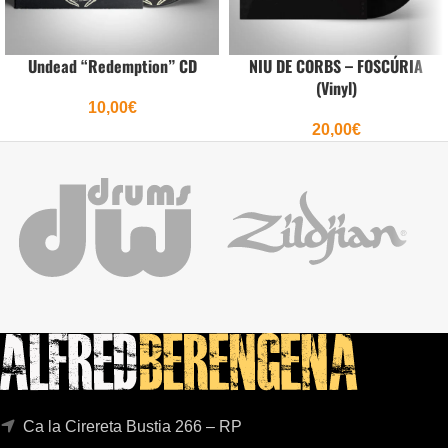
Undead “Redemption” CD
NIU DE CORBS – FOSCÚRIA
(Vinyl)
10,00
€
20,00
€
Ca la Cirereta Bustia 266 – RP