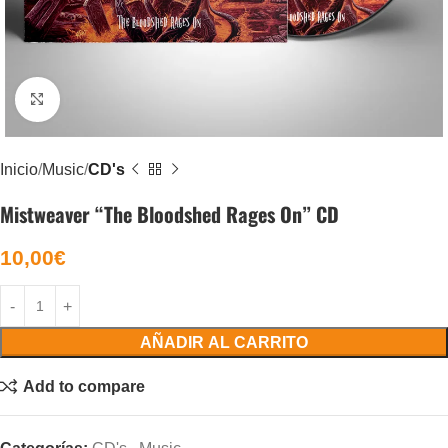
Click to enlarge
Inicio
Music
CD's
Mistweaver “The Bloodshed Rages On” CD
10,00
€
AÑADIR AL CARRITO
Add to compare