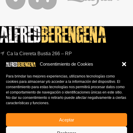
Ca la Cirereta Bustia 266 – RP
17412 Maçanet de la selva (Girona)
Consentimiento de Cookies
Para brindar las mejores experiencias, utilizamos tecnologías como
FAQs
cookies para almacenar y/o acceder a la información del dispositivo.
El
POLÍTICA DE PRIVACIDAD
consentimiento para estas tecnologías nos permitirá procesar datos como
AVISO LEGAL
el comportamiento de navegación o identificaciones únicas en este sitio.
No dar su consentimiento o retirarlo puede afectar negativamente a ciertas
CONTACTO
características y funciones.
SUSCRÍBETE AL NEWSLETTER
Aceptar
Mantente informado en tu e-mail de todas las ofertas y
novedades.